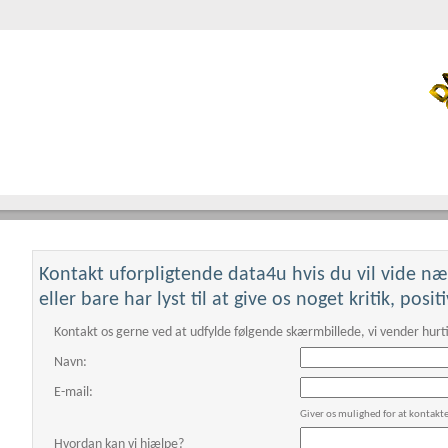
Kontakt uforpligtende data4u hvis du vil vide n
This page can't loa
eller bare har lyst til at give os noget kritik, posi
Do you own this websi
Kontakt os gerne ved at udfylde følgende skærmbillede, vi vender hurti
Navn:
E-mail:
Giver os mulighed for at kontakt
Hvordan kan vi hjælpe?