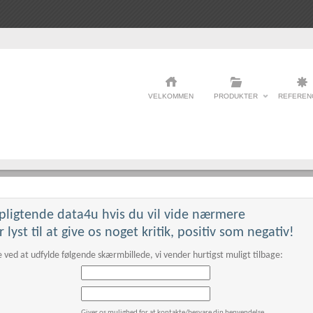
VELKOMMEN
PRODUKTER
REFEREN
pligtende data4u hvis du vil vide nærmere
This page can't load Google Maps correctly.
r lyst til at give os noget kritik, positiv som negativ!
 ved at udfylde følgende skærmbillede, vi vender hurtigst muligt tilbage:
OK
Do you own this website?
Giver os mulighed for at kontakte/besvare din henvendelse