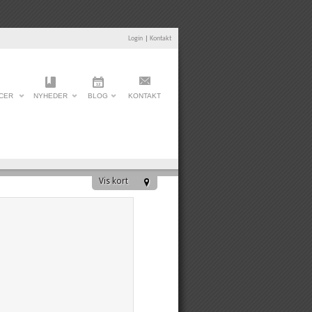
Login
|
Kontakt
CER
NYHEDER
BLOG
KONTAKT
Vis kort